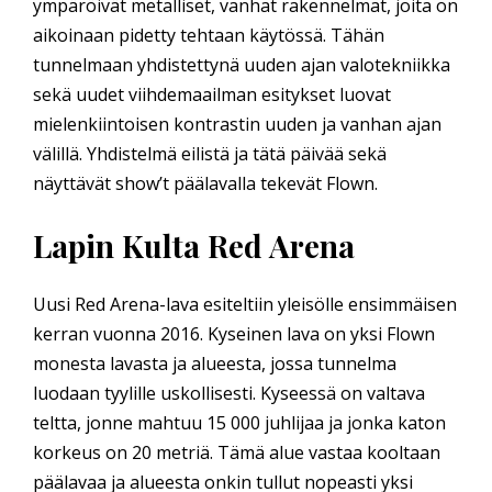
ympäröivät metalliset, vanhat rakennelmat, joita on
aikoinaan pidetty tehtaan käytössä. Tähän
tunnelmaan yhdistettynä uuden ajan valotekniikka
sekä uudet viihdemaailman esitykset luovat
mielenkiintoisen kontrastin uuden ja vanhan ajan
välillä. Yhdistelmä eilistä ja tätä päivää sekä
näyttävät show’t päälavalla tekevät Flown.
Lapin Kulta Red Arena
Uusi Red Arena-lava esiteltiin yleisölle ensimmäisen
kerran vuonna 2016. Kyseinen lava on yksi Flown
monesta lavasta ja alueesta, jossa tunnelma
luodaan tyylille uskollisesti. Kyseessä on valtava
teltta, jonne mahtuu 15 000 juhlijaa ja jonka katon
korkeus on 20 metriä. Tämä alue vastaa kooltaan
päälavaa ja alueesta onkin tullut nopeasti yksi