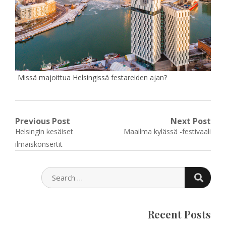
Missä majoittua Helsingissä festareiden ajan?
Post
Previous Post
Next Post
Previous
Next
Helsingin kesäiset
Maailma kylässä -festivaali
navigation
post:
post:
ilmaiskonsertit
SEARC
SEARCH
FOR:
Recent Posts