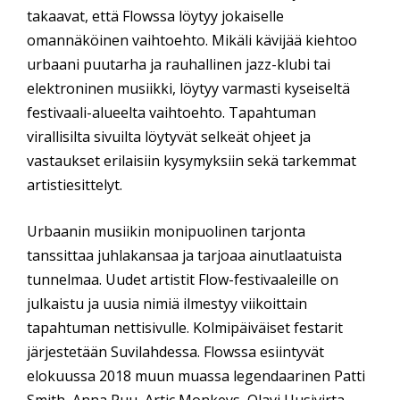
takaavat, että Flowssa löytyy jokaiselle
omannäköinen vaihtoehto. Mikäli kävijää kiehtoo
urbaani puutarha ja rauhallinen jazz-klubi tai
elektroninen musiikki, löytyy varmasti kyseiseltä
festivaali-alueelta vaihtoehto. Tapahtuman
virallisilta sivuilta löytyvät selkeät ohjeet ja
vastaukset erilaisiin kysymyksiin sekä tarkemmat
artistiesittelyt.
Urbaanin musiikin monipuolinen tarjonta
tanssittaa juhlakansaa ja tarjoaa ainutlaatuista
tunnelmaa. Uudet artistit Flow-festivaaleille on
julkaistu ja uusia nimiä ilmestyy viikoittain
tapahtuman nettisivulle. Kolmipäiväiset festarit
järjestetään Suvilahdessa. Flowssa esiintyvät
elokuussa 2018 muun muassa legendaarinen Patti