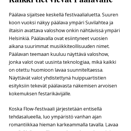
Päälava sijaitsee keskellä festivaalialuetta. Suuren
koon vuoksi näkyy päälava ympäri Suvilahtea ja
iltaisin avattava valoshow onkin nähtävissä ympäri
Helsinkiä. Päälavalla ovat esiintyneet vuosien
aikana suurimmat musiikkiteollisuuden nimet.
Päälavan teemaan kuuluu näyttävä valoshow,
jonka valot ovat uusinta teknologiaa, mikä kaikki
on otettu huomioon lavaa suunniteltaessa.
Näyttävät valot yhdistettynä huippuartistien
esityksiin tekevät päälavasta näkemisen arvoisen
kokemuksen festarikävijälle.
Koska Flow-festivaali järjestetään entisellä
tehdasalueella, luo ympäristö vanhan ajan
romantiikkaa hieman karkeammalla tavalla. Lavaa