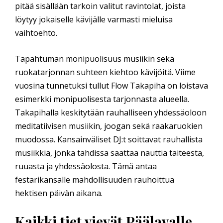
pitää sisällään tarkoin valitut ravintolat, joista
löytyy jokaiselle kävijälle varmasti mieluisa
vaihtoehto.
Tapahtuman monipuolisuus musiikin sekä
ruokatarjonnan suhteen kiehtoo kävijöitä. Viime
vuosina tunnetuksi tullut Flow Takapiha on loistava
esimerkki monipuolisesta tarjonnasta alueella.
Takapihalla keskitytään rauhalliseen yhdessäoloon
meditatiivisen musiikin, joogan sekä raakaruokien
muodossa. Kansainväliset DJ:t soittavat rauhallista
musiikkia, jonka tahdissa saattaa nauttia taiteesta,
ruuasta ja yhdessäolosta. Tämä antaa
festarikansalle mahdollisuuden rauhoittua
hektisen päivän aikana.
Kaikki tiet vievät Päälavalle