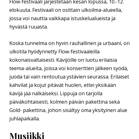
Flow-festivaali järjestetään kesän lopussa, 10.-12.
elokuuta. Festivaali on osittain ulkoilma-alueella,
jossa voi nauttia vaikkapa istuskelualueista ja
hyvästä ruuasta.
Koska tunnelma on hyvin rauhallinen ja urbaani, on
ulkotila hyödynnetty Flow-festivaaleilla
kokonaisvaltaisesti. Kävijöille on luotu erilaisia
teema-alueita, joissa voi konserttien jälkeen syödä,
juoda tai vain rentoutua ystävien seurassa. Erilaiset
kahvilat ja kojut pitävät huolen, ettei yksikään
kävijä jää nälkäiseksi. Lippuja on tarjolla
päiväkohtaisesti, kolmen päivän pakettina sekä
Gold- pakettina, johon sisältyy oma yksityinen alue
juhlapaikalla.
Musiikki