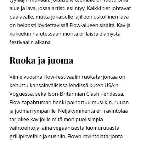
alue ja lava, jossa artisti esiintyy. Kaikki tiet johtavat
päälavalle, mutta jokaiselle lajilleen uskollinen lava
on helposti löydettävissä Flow-alueen sisältä. Kävijä
kokeekin halutessaan monta erilaista elämystä
festivaalin aikana.
Ruoka ja juoma
Viime vuosina Flow-festivaalin ruokatarjontaa on
kehuttu kansainvälisissä lehdissä kuten USA:n
Voguessa, sekä Ison-Britannian Clash -lehdessä.
Flow-tapahtuman henki painottuu musiikin, ruuan
ja juoman ympärille. Neljäkymmentä eri ravintolaa
tarjoilee kävijöille mitä monipuolisimpia
vaihtoehtoja, aina vegaanisesta luomuruuasta
grillipihveihin ja sushiin. Flown ravintolatarjonta