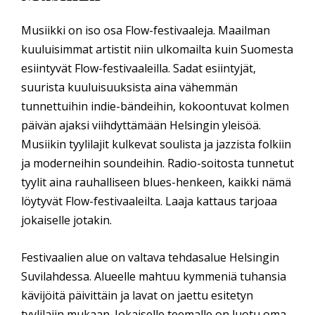
Musiikki on iso osa Flow-festivaaleja. Maailman
kuuluisimmat artistit niin ulkomailta kuin Suomesta
esiintyvät Flow-festivaaleilla. Sadat esiintyjät,
suurista kuuluisuuksista aina vähemmän
tunnettuihin indie-bändeihin, kokoontuvat kolmen
päivän ajaksi viihdyttämään Helsingin yleisöä.
Musiikin tyylilajit kulkevat soulista ja jazzista folkiin
ja moderneihin soundeihin. Radio-soitosta tunnetut
tyylit aina rauhalliseen blues-henkeen, kaikki nämä
löytyvät Flow-festivaaleilta. Laaja kattaus tarjoaa
jokaiselle jotakin.
Festivaalien alue on valtava tehdasalue Helsingin
Suvilahdessa. Alueelle mahtuu kymmeniä tuhansia
kävijöitä päivittäin ja lavat on jaettu esitetyn
tyylilajin mukaan. Jokaiselle teemalle on luotu oma